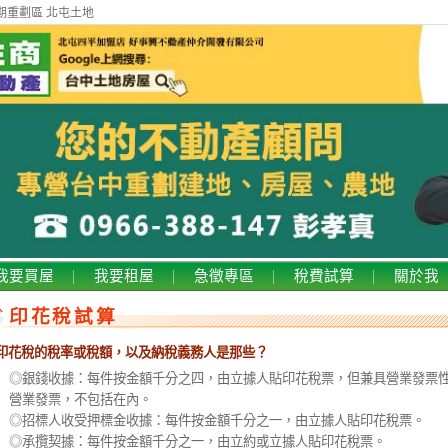
期重劃區 北屯土地
我要買屋
我要租屋
急徵專區
稅費試算
關於我
印花稅試算
印花稅的稅率或稅額，以及納稅義務人是那些？
◎銀錢收據：每件按金額千分之四，由立據人貼印花稅票，但兼具營業發票性
營業發票，不包括在內。
◎招標人收受押標金收據：每件按金額千分之一，由立據人貼印花稅票。
◎承攬契據：每件按金額千分之一，由立約或立據人貼印花稅票。