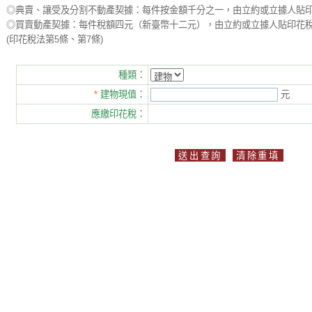
◎典賣、讓受及分割不動產契據：每件按金額千分之一，由立約或立據人貼
◎買賣動產契據：每件稅額四元（新臺幣十二元），由立約或立據人貼印花
(印花稅法第5條、第7條)
種類：
*
建物現值：
元
應繳印花稅：