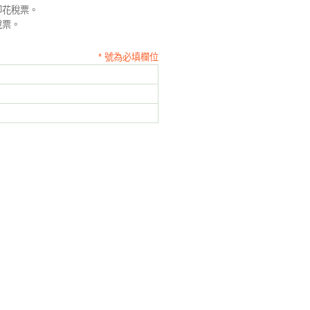
印花稅票。
稅票。
* 號為必填欄位