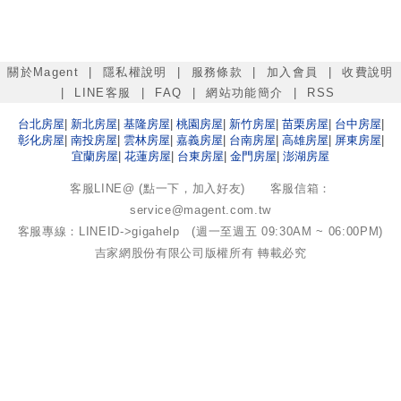
關於Magent
|
隱私權說明
|
服務條款
|
加入會員
|
收費說明
|
LINE客服
|
FAQ
|
網站功能簡介
|
RSS
台北
房屋
|
新北
房屋
|
基隆
房屋
|
桃園
房屋
|
新竹
房屋
|
苗栗
房屋
|
台中
房屋
|
彰化
房屋
|
南投
房屋
|
雲林
房屋
|
嘉義
房屋
|
台南
房屋
|
高雄
房屋
|
屏東
房屋
|
宜蘭
房屋
|
花蓮
房屋
|
台東
房屋
|
金門
房屋
|
澎湖
房屋
客服LINE@ (點一下，加入好友)
客服信箱：
service@magent.com.tw
客服專線：LINEID->gigahelp (週一至週五 09:30AM ~ 06:00PM)
吉家網股份有限公司
版權所有 轉載必究