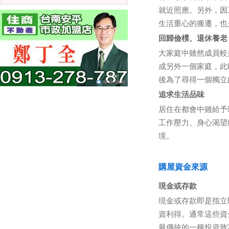
就近照應。另外，因
生活重心的搬遷，也
回歸儉樸、退休養老
大家庭中雖然成員較
成另外一個家庭，此
後為了尋得一個獨立
追求生活品味
居住在都會中雖給予
工作壓力、身心渴望
境。
購屋資金來源
現金或存款
現金或存款即是指立
資利得。通常這些資
最傳統的一種投資致