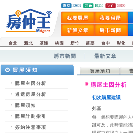
22801
19,116
62999
台北
新北
基隆
桃園
新竹
苗票
台中
彰化
購屋主因分析
購屋主因分析
遴選房屋分析
初次購屋建議
購屋須知
郊區
購屋計劃指引
每一個想要購屋的人
蹴可及，此時若能體
簽約注意事項
購買力有限之人一圓