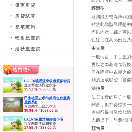
優惠房貸
經濟型
房貸試算
財務能力較為薄弱的
雖然此類型與理想中
兇宅查詢
坪以內者，都是可以
輻射屋查詢
住往往在高比例公共
中古屋
海砂屋查詢
一般而言，中古屋的
再以之為基礎進行換
但在購買中古屋之前
利的達成願望（自備
LA176礁溪溫泉收租渡假套房
宜蘭縣礁溪鄉健康路
法拍屋
15.52
坪 /
638.00
萬
法院拍賣的房子一般
民生社區忠孝街美店住台慶房
屋侯美如
雖低，但在得標後一
嘉義縣水上鄉忠孝街
30.94
坪 /
1087.00
萬
有銀行提供尾款代墊
LA167親親沐泉靜逸小宅
大前提下，只要能排
宜蘭縣礁溪鄉和平路
17.55
坪 /
388.00
萬
預售屋