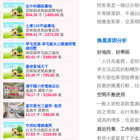
預售屋是一種以分期
近中科園區農地
雲林縣虎尾鎮新墾地段
年青購屋群。不過以
904.30
坪 /
1495.00
萬
能搬進新家，交屋期
土庫145甲線農地
雲林縣虎尾鎮奮起段
908.41
坪 /
2271.00
萬
換屋原因分析
草屯房屋-草屯親水公園邊間電
梯別墅
好地段、好學區
南投縣草屯鎮正義街
85.41
坪 /
3380.00
萬
「人往高處爬」是恒
廉使富域天下
求生活品質的動機所
雲林縣虎尾鎮廉使
20.40
坪 /
795.00
萬
學方面也希望能擠進
因素的搬遷行動，往
僑平國小旁電梯店住
嘉義市 國聖六街
空間不敷使用
76.17
坪 /
3150.00
萬
一般人皆較喜歡寬廣
嘉市新光三越旁~套房
嘉義市 康樂街
得之增加，在行有餘
11.17
坪 /
398.00
萬
成員的增多，也是促
市府站電梯邊間
就近托養、工作的便
台北市信義區永吉路
37.65
坪 /
3150.00
萬
有些小家庭有了子女