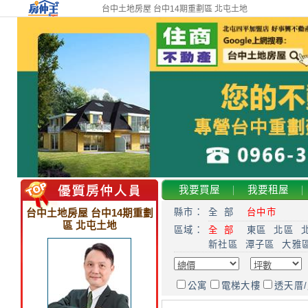
台中土地房屋 台中14期重劃區 北屯土地
我要買屋
我要租屋
縣市：
全 部
台中市
台中土地房屋 台中14期重劃
區 北屯土地
區域：
全 部
東區
北區
新社區
潭子區
大雅
公寓
電梯大樓
透天厝