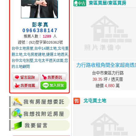
東區買屋/東區買房
彭孝真
0966388147
推薦人數：
1289
人
證號：(92)登字第026362號
台中土地房屋,台中14期土地,北屯重
劃土地,北屯房屋建地,捷運土地透天,
台中北屯別墅,北屯太平透天店面,您
力行路收租角間全家超商透
的土地顧問
台中市東區力行路
39.35
坪 / 透天厝
總價
4,880
萬
北屯買土地