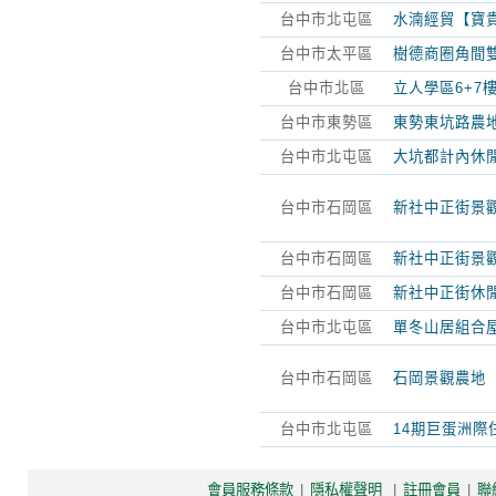
台中市北屯區
水湳經貿【寶
台中市太平區
樹德商圈角間雙
台中市北區
立人學區6+7
台中市東勢區
東勢東坑路農
台中市北屯區
大坑都計內休
台中市石岡區
新社中正街景觀
台中市石岡區
新社中正街景觀
台中市石岡區
新社中正街休
台中市北屯區
單冬山居組合
台中市石岡區
石岡景觀農地
台中市北屯區
14期巨蛋洲際住
會員服務條款
|
隱私權聲明
|
註冊會員
|
聯