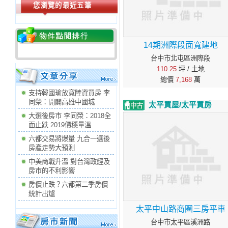
您瀏覽的最近五筆
14期洲際段面寬建地
台中市北屯區洲際段
110.25
坪 / 土地
總價
7,168
萬
支持韓國瑜放寬陸資買房 李
同榮：開闢高雄中國城
太平買屋/太平買房
大選後房市 李同榮：2018全
面止跌 2019價穩量溫
六都交易將爆量 九合一選後
房產走勢大預測
中美商戰升溫 對台灣政經及
房市的不利影響
房價止跌？六都第二季房價
統計出爐
太平中山路商圈三房平車
台中市太平區溪洲路