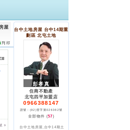
地房屋
台中土地房屋 台中14期重
劃區 北屯土地
)
彭孝真
住商不動產
北屯四平加盟店
0966388147
證號：(92)登字第026362號
全部物件 (
57
)
台中土地房屋,台中14期土