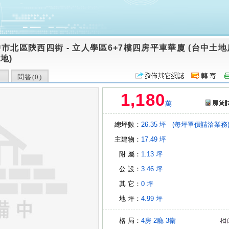
中市北區陝西四街
-
立人學區6+7樓四房平車華廈 (台中土
地)
問答(
0
)
1,180
萬
總坪數：
26.35 坪
(每坪單價請洽業務
主建物：
17.49 坪
附 屬：
1.13 坪
公 設：
3.46 坪
其 它：
0 坪
地 坪：
4.99 坪
格 局：
4房
2廳
3衛