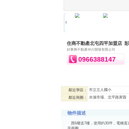
住商不動產北屯四平加盟店
彭
好事興不動產仲介開發有限公司
0966388147
市立立人國小
鄰近學區：
水湳市場、北平路黃昏
鄰近商圈：
物件描述
買6樓送7樓，使用約30坪，電梯直
平商圈