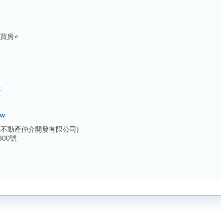
買房⭐️
k
tw
不動產仲介開發有限公司)
00號