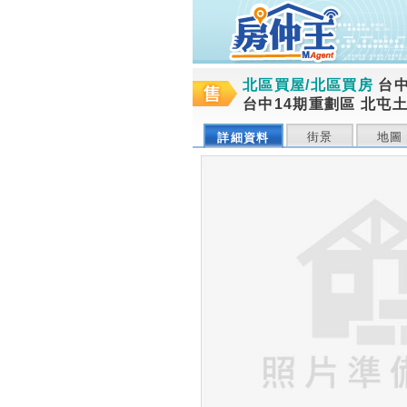
北區買屋/北區買房
台
台中14期重劃區 北屯土
街景
地圖
詳細資料