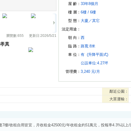
屋 齡：
33年8個月
樓 層：
6樓 /
6樓
型 態：
大廈
／
其它
法定用途：
瀏覽數:
655
更新日:
2026/5/21
朝 向：
西
孝真
臨 路：
路寬:8米
車 位：
有
(升降平面式)
公設車位:4.27坪
管理費：
3,240 元/月
鄰近公園：
大眾運輸：
達7樓/收租自用皆宜，月收租金42500元/年收租金約51萬元，投報率4.3%以