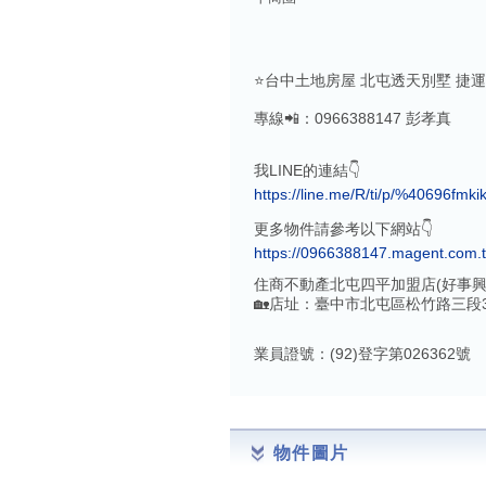
⭐️台中土地房屋 北屯透天別墅 捷運
專線📲：0966388147 彭孝真
我LINE的連結👇
https://line.me/R/ti/p/%40696fmki
更多物件請參考以下網站👇
https://0966388147.magent.com.
住商不動產北屯四平加盟店(好事興
🏡店址：臺中市北屯區松竹路三段3
業員證號：(92)登字第026362號
物件圖片