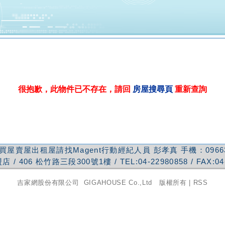
很抱歉，此物件已不存在，請回
房屋搜尋頁
重新查詢
買屋賣屋出租屋請找Magent行動經紀人員
彭孝真
手機：
0966
盟店
/
406
松竹路三段300號1樓
/ TEL:
04-22980858
/ FAX:
04
吉家網股份有限公司
GIGAHOUSE Co.,Ltd 版權所有 |
RSS