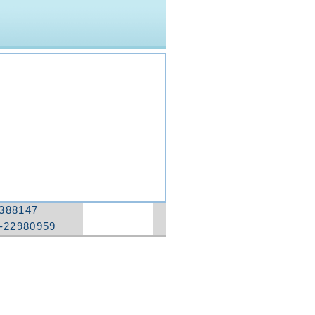
388147
-22980959