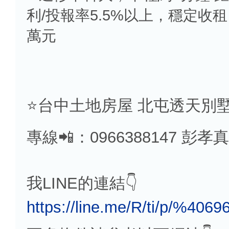
利/投報率5.5%以上，穩定收租
萬元
⭐️台中土地房屋 北屯透天別墅
專線📲：0966388147 彭孝真
我LINE的連結👇
https://line.me/R/ti/p/%4069