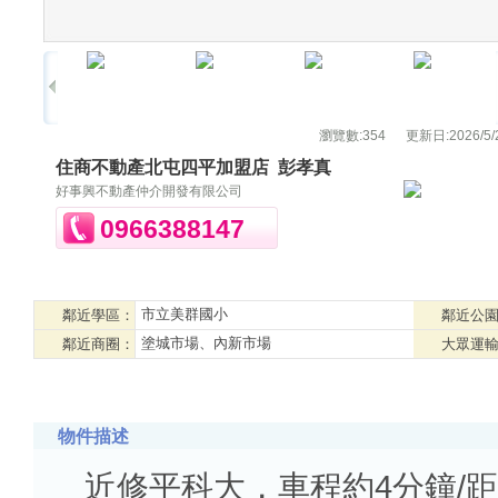
瀏覽數:
354
更新日:
2026/5/
住商不動產北屯四平加盟店
彭孝真
好事興不動產仲介開發有限公司
0966388147
市立美群國小
鄰近學區：
鄰近公
塗城市場、內新市場
鄰近商圈：
大眾運
物件描述
近修平科大，車程約4分鐘/距