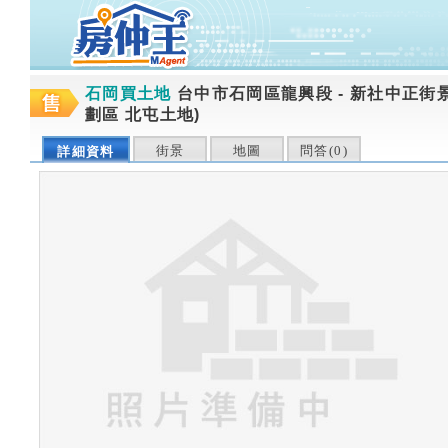
石岡買土地
台中市石岡區龍興段
-
新社中正街景
劃區 北屯土地)
街景
地圖
問答(
0
)
詳細資料