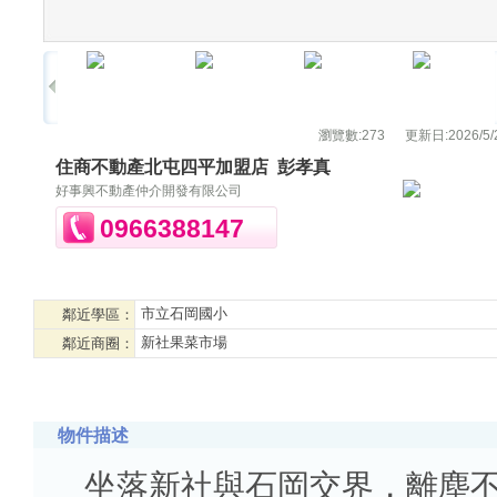
瀏覽數:
273
更新日:
2026/5/
住商不動產北屯四平加盟店
彭孝真
好事興不動產仲介開發有限公司
0966388147
市立石岡國小
鄰近學區：
新社果菜市場
鄰近商圈：
物件描述
坐落新社與石岡交界，離塵不