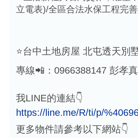
立電表)/全區合法水保工程完
⭐️台中土地房屋 北屯透天別墅
專線📲：0966388147 彭孝真
我LINE的連結👇
https://line.me/R/ti/p/%4069
更多物件請參考以下網站👇