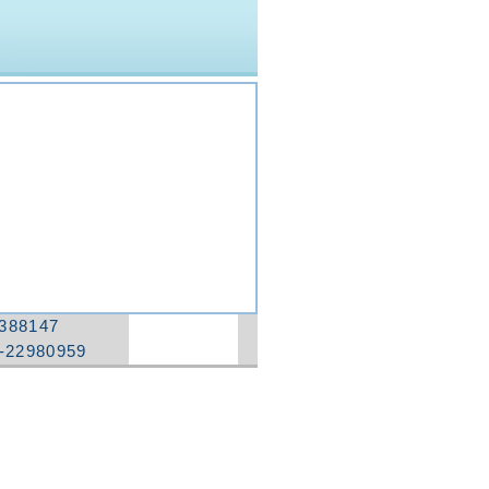
388147
-22980959