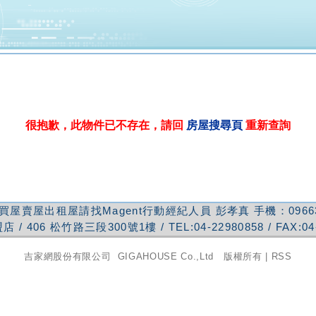
很抱歉，此物件已不存在，請回
房屋搜尋頁
重新查詢
買屋賣屋出租屋請找Magent行動經紀人員
彭孝真
手機：
0966
盟店
/
406
松竹路三段300號1樓
/ TEL:
04-22980858
/ FAX:
04
吉家網股份有限公司
GIGAHOUSE Co.,Ltd 版權所有 |
RSS