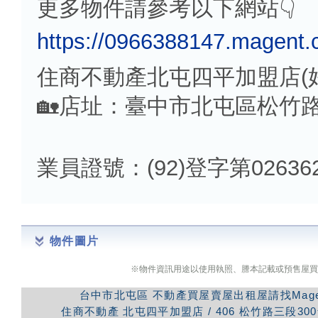
更多物件請參考以下網站👇
https://0966388147.magent.
住商不動產北屯四平加盟店(
🏡店址：臺中市北屯區松竹路
業員證號：(92)登字第02636
物件圖片
※物件資訊用途以使用執照、謄本記載或預售屋買
台中市北屯區
不動產買屋賣屋出租屋請找Mag
住商不動產
北屯四平加盟店
/
406
松竹路三段300