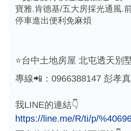
寶雅.肯德基/五大房採光通風
停車進出便利免麻煩
⭐️台中土地房屋 北屯透天別墅
專線📲：0966388147 彭孝真
我LINE的連結👇
https://line.me/R/ti/p/%4069