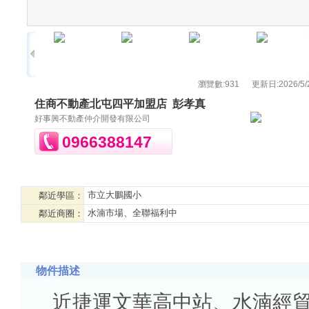
瀏覽數:
931
更新日:
2026/5/
住商不動產北屯四平加盟店
彭孝真
好事興不動產仲介開發有限公司
0966388147
市立大鵬國小
鄰近學區：
水湳市場、全聯福利中
鄰近商圈：
物件描述
近捷運文華高中站、水湳經貿