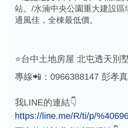
站。/水湳中央公園重大建設區
通風佳，全棟最低價。
⭐️台中土地房屋 北屯透天別墅
專線📲：0966388147 彭孝真
我LINE的連結👇
https://line.me/R/ti/p/%4069