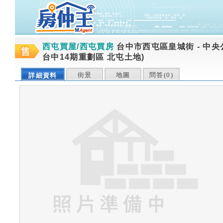
西屯買屋/西屯買房
台中市西屯區皇城街
-
中央
台中14期重劃區 北屯土地)
街景
地圖
問答(
0
)
詳細資料