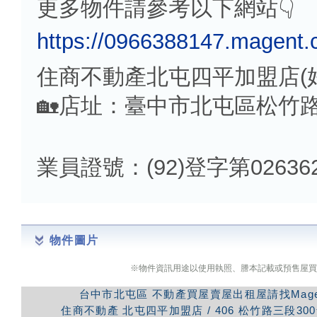
更多物件請參考以下網站👇
https://0966388147.magent.
住商不動產北屯四平加盟店(
🏡店址：臺中市北屯區松竹路
業員證號：(92)登字第02636
物件圖片
※物件資訊用途以使用執照、謄本記載或預售屋買
台中市北屯區
不動產買屋賣屋出租屋請找Mag
住商不動產
北屯四平加盟店
/
406
松竹路三段300