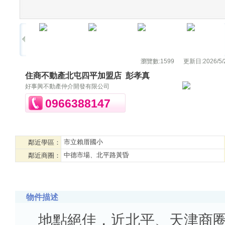
瀏覽數:
1599
更新日:
2026/5/
住商不動產北屯四平加盟店
彭孝真
好事興不動產仲介開發有限公司
0966388147
市立賴厝國小
鄰近學區：
中德市場、北平路黃昏
鄰近商圈：
物件描述
地點絕佳，近北平、天津商圈