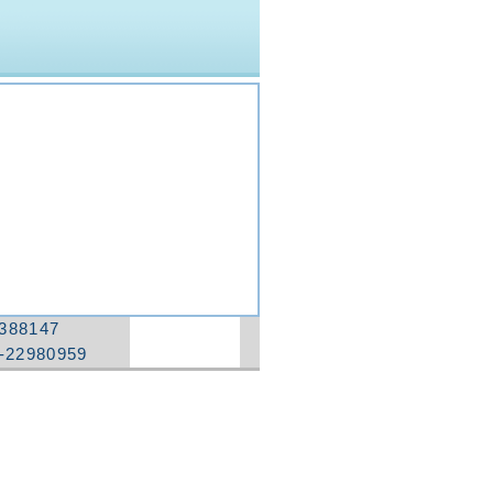
388147
-22980959