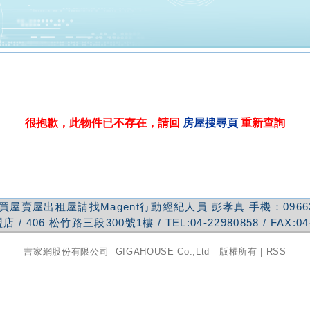
很抱歉，此物件已不存在，請回
房屋搜尋頁
重新查詢
買屋賣屋出租屋請找Magent行動經紀人員
彭孝真
手機：
0966
盟店
/
406
松竹路三段300號1樓
/ TEL:
04-22980858
/ FAX:
04
吉家網股份有限公司
GIGAHOUSE Co.,Ltd 版權所有 |
RSS