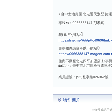
⭐️台中土地房屋 北屯透天別墅 捷運
專線📲：0966388147 彭孝真
我LINE的連結👇
https://line.me/R/ti/p/%40696fmki
更多物件請參考以下網站👇
https://0966388147.magent.com.
住商不動產北屯四平加盟店(好事興
🏡店址：臺中市北屯區松竹路三段3
業員證號：(92)登字第026362號
物件圖片
※物件資訊用