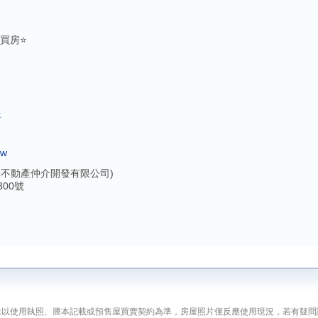
買房⭐️
k
tw
不動產仲介開發有限公司)
00號
途以使用執照、謄本記載或預售屋買賣契約為準，房屋照片僅反應使用現況，若有疑問