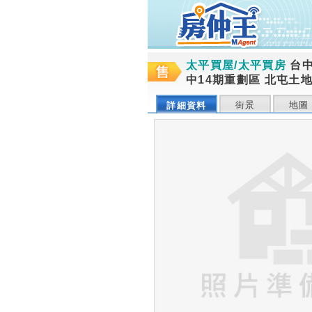
太平買屋/太平買房
台
中14期重劃區 北屯土地
街景
地圖
詳細資料