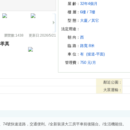
屋 齡：
32年4個月
樓 層：
6樓 /
7樓
型 態：
大廈
／
其它
法定用途：
瀏覽數:
1438
更新日:
2026/5/21
朝 向：
西
孝真
臨 路：
路寬:8米
車 位：
有
(坡道-平面)
管理費：
750 元/月
鄰近公園：
大眾運輸：
、74號快速道路，交通便利。/全新裝潢大三房平車前後陽台。/生活機能佳。