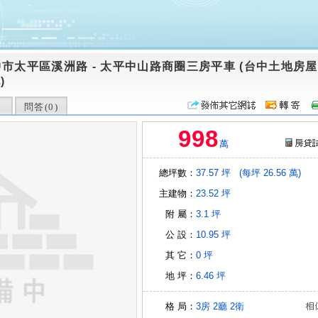
中市太平區溪洲路
-
太平中山路商圈三房平車 (台中土地房屋
)
問答(
0
)
998
萬
總坪數：
37.57 坪
(每坪 26.56 萬)
主建物：
23.52 坪
附 屬：
3.1 坪
公 設：
10.95 坪
其 它：
0 坪
地 坪：
6.46 坪
格 局：
3房
2廳
2衛