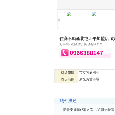
住商不動產北屯四平加盟店
彭
好事興不動產仲介開發有限公司
0966388147
市立宜欣國小
鄰近學區：
新光黃昏市場
鄰近商圈：
物件描述
新青安首購成家必看。/近新光特區