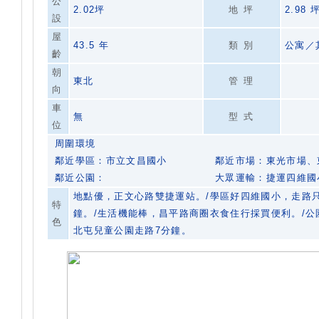
公
2.02坪
地坪
2.98 
設
屋
43.5 年
類別
公寓／
齡
朝
東北
管理
向
車
無
型式
位
周圍環境
鄰近學區：市立文昌國小
鄰近市場：東光市場、
鄰近公園：
大眾運輸：捷運四維國
地點優，正文心路雙捷運站。/學區好四維國小，走路
特
鐘。/生活機能棒，昌平路商圈衣食住行採買便利。/公
色
北屯兒童公園走路7分鐘。