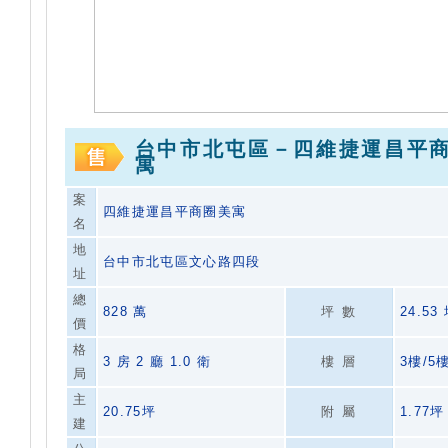
台中市北屯區－四維捷運昌平
寓
案
四維捷運昌平商圈美寓
名
地
台中市北屯區文心路四段
址
總
828 萬
坪數
24.53
價
格
3 房 2 廳 1.0 衛
樓層
3樓/5
局
主
20.75坪
附屬
1.77坪
建