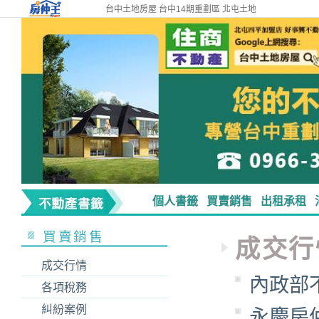
台中土地房屋 台中14期重劃區 北屯土地
個人書籤
買賣銷售
出租承租
買賣銷售
成交行
成交行情
內政部
各項稅務
糾紛案例
永慶房