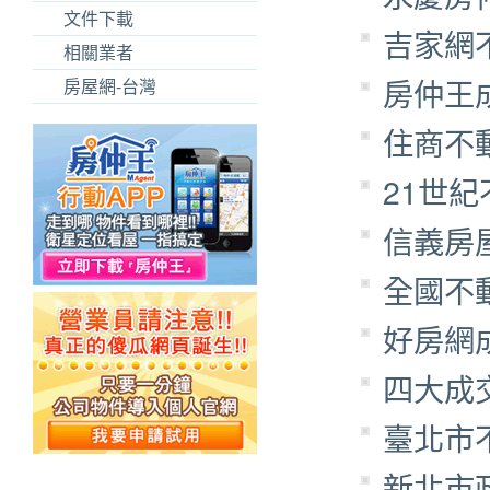
文件下載
吉家網
相關業者
房仲王
房屋網-台灣
住商不
21世
信義房
全國不
好房網
四大成
臺北市
新北市